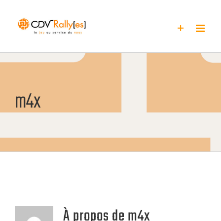
Passer
au
contenu
m4x
À propos de
m4x